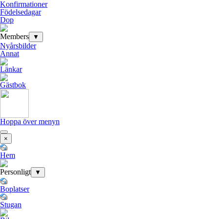
Konfirmationer
Födelsedagar
Dop
Members
▼
Nyårsbilder
Annat
Länkar
Gästbok
Hoppa över menyn
×
Hem
Personligt
▼
Boplatser
Stugan