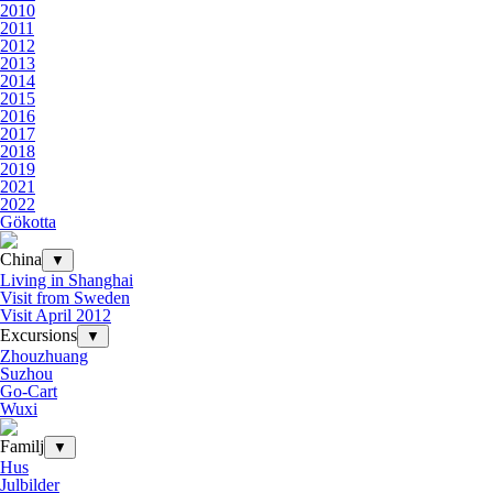
2010
2011
2012
2013
2014
2015
2016
2017
2018
2019
2021
2022
Gökotta
China
▼
Living in Shanghai
Visit from Sweden
Visit April 2012
Excursions
▼
Zhouzhuang
Suzhou
Go-Cart
Wuxi
Familj
▼
Hus
Julbilder