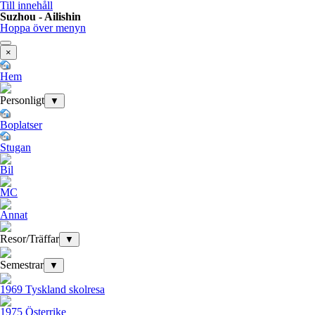
Till innehåll
Suzhou - Ailishin
Hoppa över menyn
×
Hem
Personligt
▼
Boplatser
Stugan
Bil
MC
Annat
Resor/Träffar
▼
Semestrar
▼
1969 Tyskland skolresa
1975 Österrike