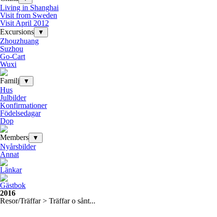
Living in Shanghai
Visit from Sweden
Visit April 2012
Excursions
▼
Zhouzhuang
Suzhou
Go-Cart
Wuxi
Familj
▼
Hus
Julbilder
Konfirmationer
Födelsedagar
Dop
Members
▼
Nyårsbilder
Annat
Länkar
Gästbok
2016
Resor/Träffar > Träffar o sånt...