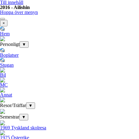
Till innehåll
2016 - Ailishin
Hoppa över menyn
×
Hem
Personligt
▼
Boplatser
Stugan
Bil
MC
Annat
Resor/Träffar
▼
Semestrar
▼
1969 Tyskland skolresa
1975 Österrike