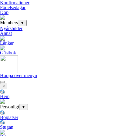
Konfirmationer
Födelsedagar
Dop
Members
▼
Nyårsbilder
Annat
Länkar
Gästbok
Hoppa över menyn
×
Hem
Personligt
▼
Boplatser
Stugan