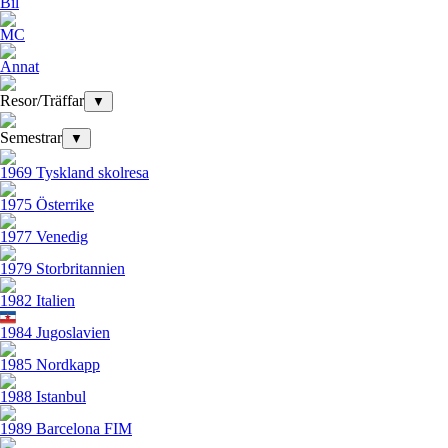
Bil
MC
Annat
Resor/Träffar
▼
Semestrar
▼
1969 Tyskland skolresa
1975 Österrike
1977 Venedig
1979 Storbritannien
1982 Italien
1984 Jugoslavien
1985 Nordkapp
1988 Istanbul
1989 Barcelona FIM