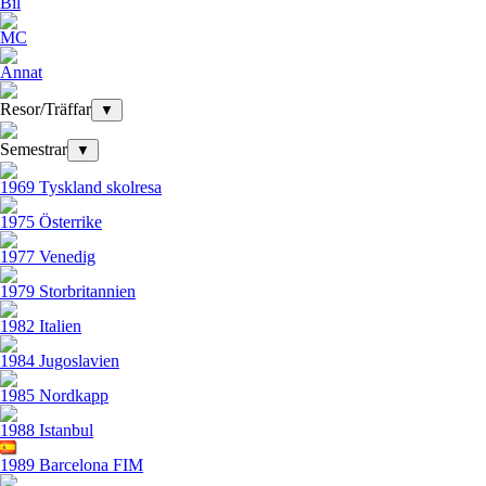
Bil
MC
Annat
Resor/Träffar
▼
Semestrar
▼
1969 Tyskland skolresa
1975 Österrike
1977 Venedig
1979 Storbritannien
1982 Italien
1984 Jugoslavien
1985 Nordkapp
1988 Istanbul
1989 Barcelona FIM