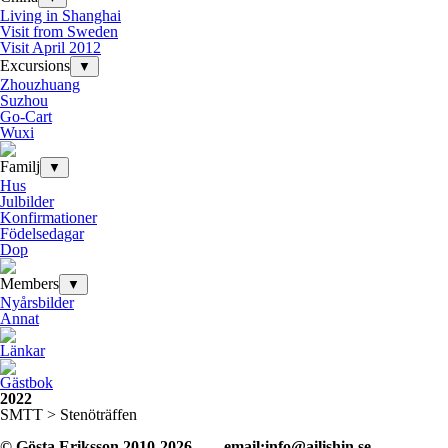
Living in Shanghai
Visit from Sweden
Visit April 2012
Excursions
▼
Zhouzhuang
Suzhou
Go-Cart
Wuxi
Familj
▼
Hus
Julbilder
Konfirmationer
Födelsedagar
Dop
Members
▼
Nyårsbilder
Annat
Länkar
Gästbok
2022
SMTT > Stenöträffen
© Gösta Eriksson 2010-2026
email:info@ailishin.se