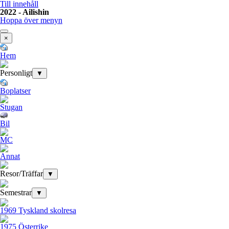
Till innehåll
2022 - Ailishin
Hoppa över menyn
×
Hem
Personligt
▼
Boplatser
Stugan
Bil
MC
Annat
Resor/Träffar
▼
Semestrar
▼
1969 Tyskland skolresa
1975 Österrike