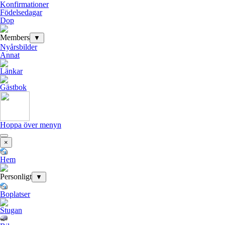
Konfirmationer
Födelsedagar
Dop
Members
▼
Nyårsbilder
Annat
Länkar
Gästbok
Hoppa över menyn
×
Hem
Personligt
▼
Boplatser
Stugan