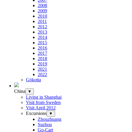
2007
2008
2009
2010
2011
2012
2013
2014
2015
2016
2017
2018
2019
2021
2022
Gökotta
China
▼
Living in Shanghai
Visit from Sweden
Visit April 2012
Excursions
▼
Zhouzhuang
Suzhou
Go-Cart