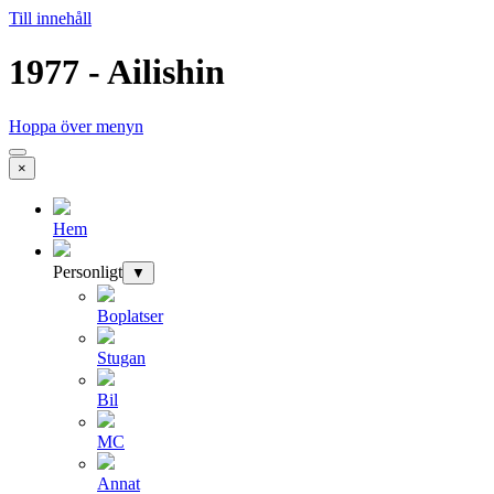
Till innehåll
1977 - Ailishin
Hoppa över menyn
×
Hem
Personligt
▼
Boplatser
Stugan
Bil
MC
Annat