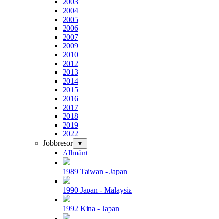
2003
2004
2005
2006
2007
2009
2010
2012
2013
2014
2015
2016
2017
2018
2019
2022
Jobbresor
▼
Allmänt
1989 Taiwan - Japan
1990 Japan - Malaysia
1992 Kina - Japan